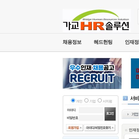
채용정보
헤드헌팅
인재정
개인
기업
서치펌
인재