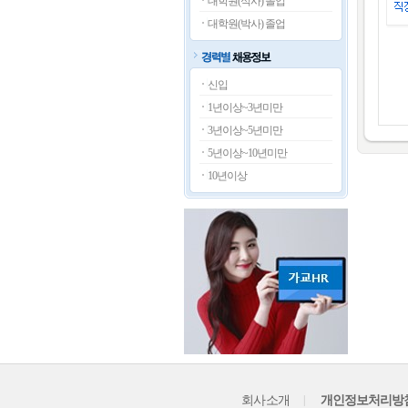
대학원(석사) 졸업
대학원(박사) 졸업
신입
1년이상~3년미만
3년이상~5년미만
5년이상~10년미만
10년이상
회사소개
|
개인정보처리방