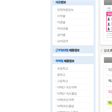
전체채용정보
지역별
직종별
역세권별
급여별
상세검색
강조
초등학교
중학교
고등학교
대학(2~3년) 재학
대학(2~3년) 졸업
대학(4년) 재학
대학(4년) 졸업