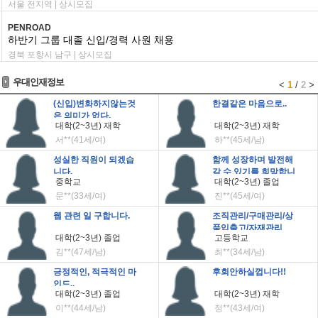
서울 전지역 | 상시모집
PENROAD
하반기 그룹 대졸 신입/경력 사원 채용
경북 포항시 남구 | 상시모집
우대인재정보
<
1
/
2
>
(신입)변화하지않는것
한결같은 마음으로..
은 의미가 없다.
대학(2~3년) 재학
대학(2~3년) 재학
서**(41세/여)
하**(45세/남)
성실한 직원이 되겠습
함께 성장하며 발전해
니다.
갈 수 있기를 희망합니
중학교
대학(2~3년) 졸업
다.
문**(33세/여)
진**(45세/여)
웹 관련 일 구합니다.
조직관리/구매관리/상
품입출고/자재관리
대학(2~3년) 졸업
고등학교
김**(47세/남)
최**(34세/남)
긍정적인, 적극적인 마
후회안하실껍니다!!
인드..
대학(2~3년) 졸업
대학(2~3년) 재학
이**(44세/남)
정**(43세/여)