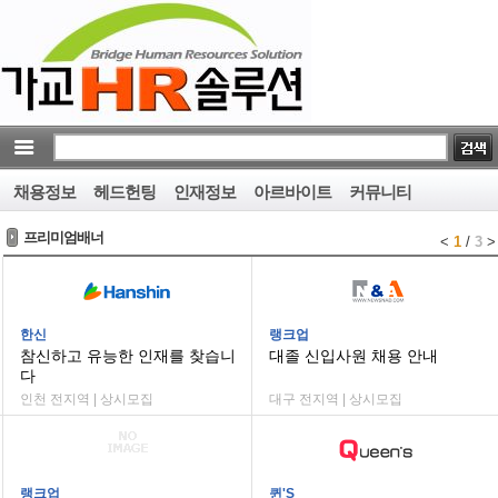
채용정보
헤드헌팅
인재정보
아르바이트
커뮤니티
프리미엄배너
<
1
/
3
>
한신
랭크업
참신하고 유능한 인재를 찾습니
대졸 신입사원 채용 안내
다
인천 전지역 | 상시모집
대구 전지역 | 상시모집
랭크업
퀸'S