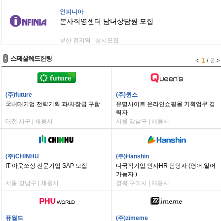
인피니아
본사직영센터 남녀상담원 모집
부산 전지역 | 상시모집
스페셜헤드헌팅
<
1
/
2
>
(주)future
(주)퀸스
국내대기업 전략기획 과/차장급 구함
유명사이트 온라인쇼핑몰 기획업무 경
력자
대전 서구 | 채용시
서울 강남구 | 채용시
(주)CHINHU
(주)Hanshin
IT 아웃쏘싱 전문기업 SAP 모집
다국적기업 인사HR 담당자 (영어,일어
가능자 )
서울 강남구 | 채용시
경북 구미시 | 채용시
퓨월드
(주)zimeme