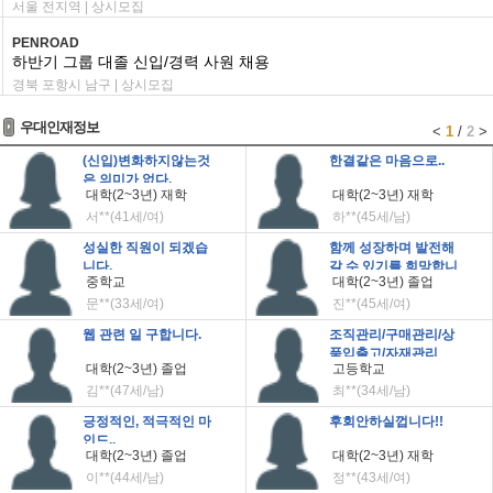
서울 전지역 | 상시모집
PENROAD
하반기 그룹 대졸 신입/경력 사원 채용
경북 포항시 남구 | 상시모집
우대인재정보
<
1
/
2
>
(신입)변화하지않는것
한결같은 마음으로..
은 의미가 없다.
대학(2~3년) 재학
대학(2~3년) 재학
서**(41세/여)
하**(45세/남)
성실한 직원이 되겠습
함께 성장하며 발전해
니다.
갈 수 있기를 희망합니
중학교
대학(2~3년) 졸업
다.
문**(33세/여)
진**(45세/여)
웹 관련 일 구합니다.
조직관리/구매관리/상
품입출고/자재관리
대학(2~3년) 졸업
고등학교
김**(47세/남)
최**(34세/남)
긍정적인, 적극적인 마
후회안하실껍니다!!
인드..
대학(2~3년) 졸업
대학(2~3년) 재학
이**(44세/남)
정**(43세/여)