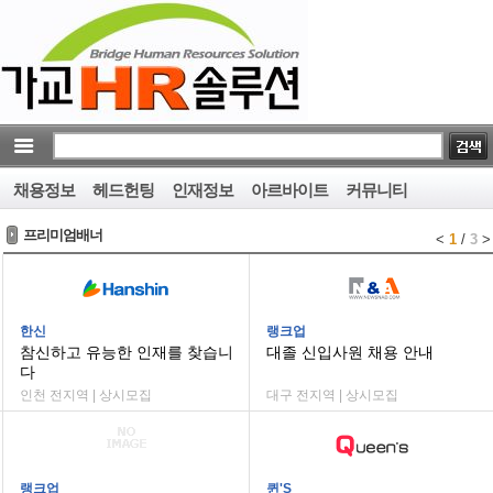
채용정보
헤드헌팅
인재정보
아르바이트
커뮤니티
프리미엄배너
<
1
/
3
>
한신
랭크업
참신하고 유능한 인재를 찾습니
대졸 신입사원 채용 안내
다
인천 전지역 | 상시모집
대구 전지역 | 상시모집
랭크업
퀸'S