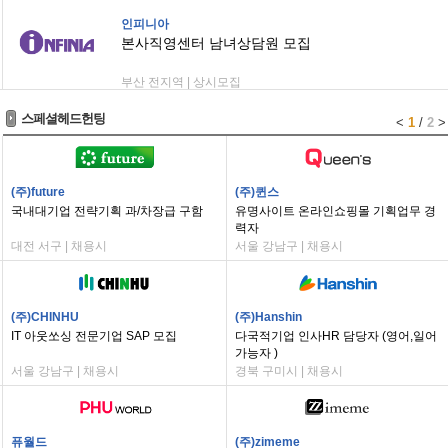
인피니아
본사직영센터 남녀상담원 모집
부산 전지역 | 상시모집
스페셜헤드헌팅
<
1
/
2
>
(주)future
(주)퀸스
국내대기업 전략기획 과/차장급 구함
유명사이트 온라인쇼핑몰 기획업무 경
력자
대전 서구 | 채용시
서울 강남구 | 채용시
(주)CHINHU
(주)Hanshin
IT 아웃쏘싱 전문기업 SAP 모집
다국적기업 인사HR 담당자 (영어,일어
가능자 )
서울 강남구 | 채용시
경북 구미시 | 채용시
퓨월드
(주)zimeme