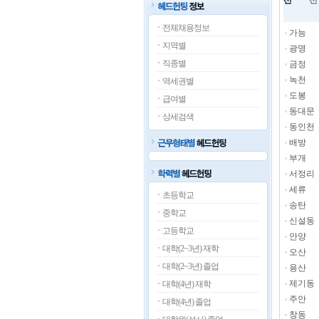
선
선
전체채용정보
가능
지역별
광명
직종별
금정
녹천
역세권별
도봉
급여별
동대문
상세검색
동인천
배방
부개
서정리
세류
초등학교
송탄
중학교
신설동
고등학교
안양
대학(2~3년) 재학
오산
대학(2~3년) 졸업
용산
제기동
대학(4년) 재학
주안
대학(4년) 졸업
창동