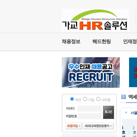
채용정보
헤드헌팅
인재정
개인
기업
서치펌
서
1
2
호
호