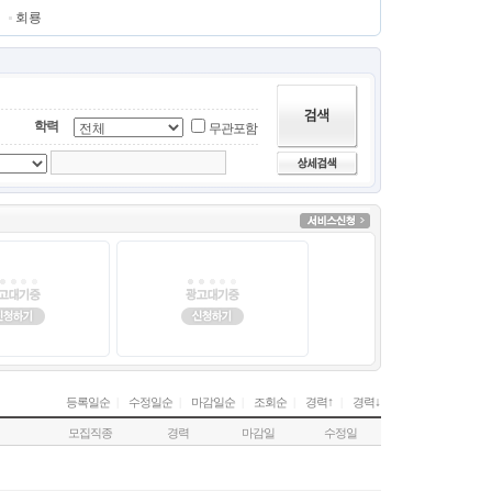
회룡
학력
무관포함
↑
↓
등록일순
|
수정일순
|
마감일순
|
조회순
|
경력
|
경력
모집직종
경력
마감일
수정일