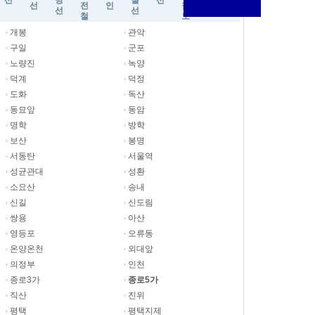
선
당
설
선
선
선
전
인
철
드
선
선
철
도
개봉
관악
구일
군포
노량진
녹양
덕계
덕정
도화
독산
동묘앞
동암
명학
방학
보산
봉명
서동탄
서울역
성균관대
성환
소요산
송내
신길
신도림
쌍용
아산
영등포
오류동
온양온천
외대앞
의정부
인천
종로3가
종로5가
직산
진위
평택
평택지제