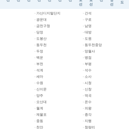
선
선
선
선
선
선
선
호
호
선
앙
도
선
선
선
가산디지털단지
간석
광운대
구로
금천구청
남영
당정
대방
도봉산
도원
동두천
동두천중앙
두정
망월사
백운
병점
부천
부평
석계
석수
세마
소사
수원
시청
신이문
신창
양주
역곡
오산대
온수
월계
의왕
제물포
종각
중동
지행
천안
청량리