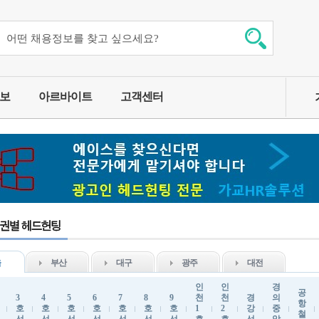
보
아르바이트
고객센터
울
부산
대구
광주
대전
인
인
경
공
3
4
5
6
7
8
9
천
천
경
의
항
호
호
호
호
호
호
호
1
2
강
중
철