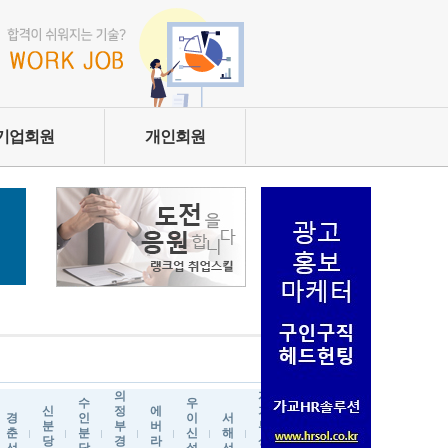
기업회원
개인회원
의
자
수
우
신
정
에
기
김
경
인
이
서
신
분
부
버
부
포
춘
분
신
해
림
당
경
라
상
골