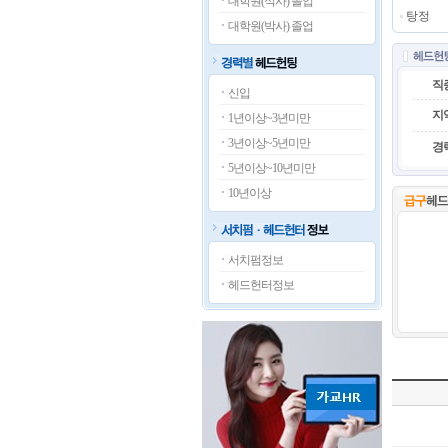
대학원(석사) 졸업
탕정
대학원(박사) 졸업
직
신입
지
1년이상~3년미만
3년이상~5년미만
경
5년이상~10년미만
10년이상
서치펌정보
헤드헌터정보