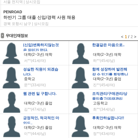
서울 전지역 | 상시모집
PENROAD
하반기 그룹 대졸 신입/경력 사원 채용
경북 포항시 남구 | 상시모집
우대인재정보
<
1
/
2
>
(신입)변화하지않는것
한결같은 마음으로..
은 의미가 없다.
대학(2~3년) 재학
대학(2~3년) 재학
서**(41세/여)
하**(45세/남)
성실한 직원이 되겠습
함께 성장하며 발전해
니다.
갈 수 있기를 희망합니
중학교
대학(2~3년) 졸업
다.
문**(33세/여)
진**(45세/여)
웹 관련 일 구합니다.
조직관리/구매관리/상
품입출고/자재관리
대학(2~3년) 졸업
고등학교
김**(47세/남)
최**(34세/남)
긍정적인, 적극적인 마
후회안하실껍니다!!
인드..
대학(2~3년) 졸업
대학(2~3년) 재학
이**(44세/남)
정**(43세/여)