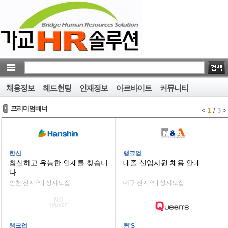
채용정보
헤드헌팅
인재정보
아르바이트
커뮤니티
프리미엄배너
<
1
/
3
>
한신
랭크업
참신하고 유능한 인재를 찾습니
대졸 신입사원 채용 안내
다
인천 전지역 | 상시모집
대구 전지역 | 상시모집
랭크업
퀸'S