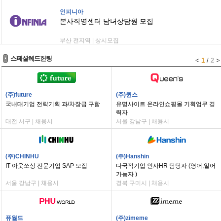
인피니아
본사직영센터 남녀상담원 모집
부산 전지역 | 상시모집
스페셜헤드헌팅
<
1
/
2
>
(주)future
(주)퀸스
국내대기업 전략기획 과/차장급 구함
유명사이트 온라인쇼핑몰 기획업무 경
력자
대전 서구 | 채용시
서울 강남구 | 채용시
(주)CHINHU
(주)Hanshin
IT 아웃쏘싱 전문기업 SAP 모집
다국적기업 인사HR 담당자 (영어,일어
가능자 )
서울 강남구 | 채용시
경북 구미시 | 채용시
퓨월드
(주)zimeme