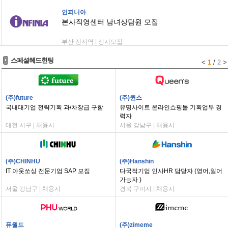
인피니아
본사직영센터 남녀상담원 모집
부산 전지역 | 상시모집
스페셜헤드헌팅
<
1
/
2
>
(주)future
(주)퀸스
국내대기업 전략기획 과/차장급 구함
유명사이트 온라인쇼핑몰 기획업무 경
력자
대전 서구 | 채용시
서울 강남구 | 채용시
(주)CHINHU
(주)Hanshin
IT 아웃쏘싱 전문기업 SAP 모집
다국적기업 인사HR 담당자 (영어,일어
가능자 )
서울 강남구 | 채용시
경북 구미시 | 채용시
퓨월드
(주)zimeme