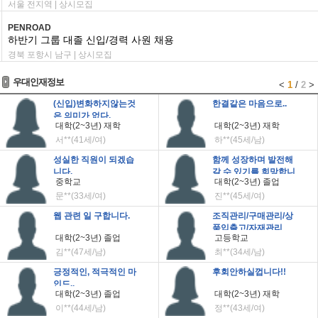
서울 전지역 | 상시모집
PENROAD
하반기 그룹 대졸 신입/경력 사원 채용
경북 포항시 남구 | 상시모집
우대인재정보
<
1
/
2
>
(신입)변화하지않는것
한결같은 마음으로..
은 의미가 없다.
대학(2~3년) 재학
대학(2~3년) 재학
서**(41세/여)
하**(45세/남)
성실한 직원이 되겠습
함께 성장하며 발전해
니다.
갈 수 있기를 희망합니
중학교
대학(2~3년) 졸업
다.
문**(33세/여)
진**(45세/여)
웹 관련 일 구합니다.
조직관리/구매관리/상
품입출고/자재관리
대학(2~3년) 졸업
고등학교
김**(47세/남)
최**(34세/남)
긍정적인, 적극적인 마
후회안하실껍니다!!
인드..
대학(2~3년) 졸업
대학(2~3년) 재학
이**(44세/남)
정**(43세/여)