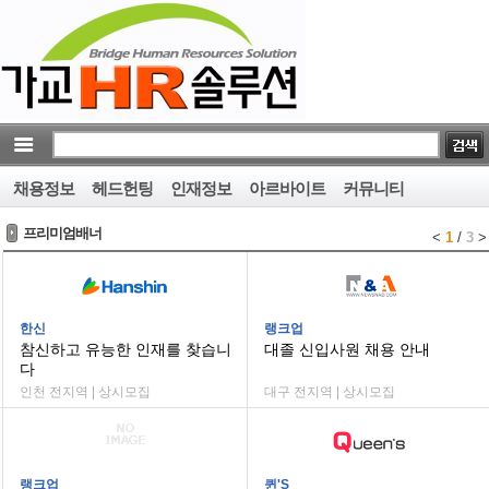
채용정보
헤드헌팅
인재정보
아르바이트
커뮤니티
프리미엄배너
<
1
/
3
>
한신
랭크업
참신하고 유능한 인재를 찾습니
대졸 신입사원 채용 안내
다
인천 전지역 | 상시모집
대구 전지역 | 상시모집
랭크업
퀸'S